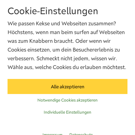
Cookie-Einstellungen
Ja, ich habe die
Datenschutzbedingungen
gelesen und ich bin damit
einverstanden.
Wie passen Kekse und Webseiten zusammen?
Höchstens, wenn man beim surfen auf Webseiten
was zum Knabbern braucht. Oder wenn wir
Cookies einsetzen, um dein Besuchererlebnis zu
verbessern. Schmeckt nicht jedem, wissen wir.
Wähle aus, welche Cookies du erlauben möchtest.
Kontakt
Alle akzeptieren
Telefon:
Whatsapp:
E-Mail:
04285 5550902
04285 5550902
info@broes.de
Notwendige Cookies akzeptieren
Individuelle Einstellungen
Impressum
Datenschutz