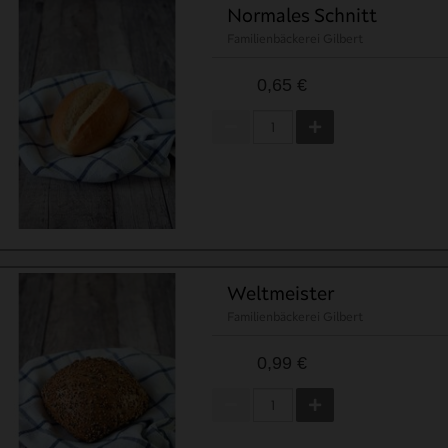
Normales Schnitt
Kategorie Object

(

Familienbäckerei Gilbert
    [kKategorie] => 129

    [kOberKategorie] => 1120

0,65 €
    [nSort] => 0

    [cName] => Familienbäckerei Gilbert

    [cSeo] => Familienbaeckerei-Gilbert_1

    [cBeschreibung] => Ganz nach dem Motto "Wir backen 
Die Bäckerei Gilbert wurde Gerald sprichwörtlich in die
Was Gerald noch lieber mag als früh aufstehen, ist es, 
Die Bäckerei Gilbert legt außerdem großen Wert darauf, 
    [cURL] => Familienbaeckerei-Gilbert_1

    [cURLFull] => https://www.broes.de/Familienbaeckerei
    [cKategoriePfad] => Mo - Sa > Tipps > Grillen > Get
    [cKategoriePfad_arr] => Array

Weltmeister
        (

Familienbäckerei Gilbert
            [0] => Mo - Sa

            [1] => Tipps

            [2] => Grillen

0,99 €
            [3] => Getränke

            [4] => Kaffeerösterei de Koffiemann

            [5] => Familienbäckerei Gilbert

        )
