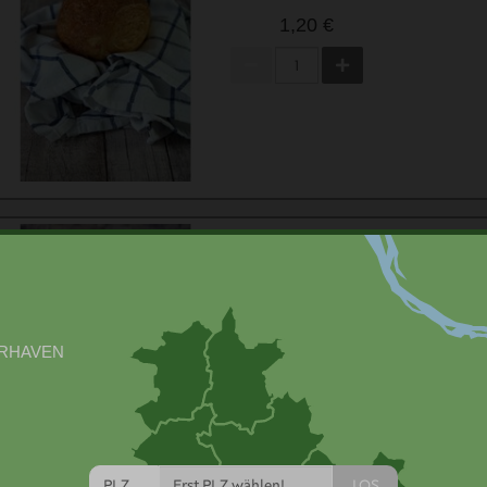
Tel: 04281 2247 
1,20 €
Web: 
www.familienbaecker-gilbert.de
Mail: 
Baeckerei.gilbert@ewetel.net
            [meta_keywords] => Bäckerei, Gilbert, Zeven
            [meta_title] => Bäckerei Gilbert | Brötchen
            [meta_description] => Lasse dir deine Liebl
Lieferung am nächsten Tag. kein Mindestbestellwert. Jet
        )

    [categoryFunctionAttributes] => Array

        (

            [evomlieferand] => 1

Croissant
            [bild1] => /mediafiles/Bilder/Baeckerei_Gil
Familienbäckerei Gilbert
            [bild2] => /mediafiles/Bilder/Baeckerei_Gil
            [bild3] => /mediafiles/Bilder/Baeckerei_Gil
            [bild4] => /mediafiles/Bilder/Baeckerei_Gil
1,70 €
            [bild5] => /mediafiles/Bilder/Baeckerei_Gil
            [bild6] => /mediafiles/Bilder/Baeckerei_Gil
            [bild7] => /mediafiles/Bilder/Baeckerei_Gil
            [kontakt] => Weitere Verkaufsstellen: 
Zeven, Bahnhofstraße 50 
Selsingen, Hauptstraße 28 (Penny-Supermarkt)

            [evomlieferandid] => 1

            [text] => 
LOS