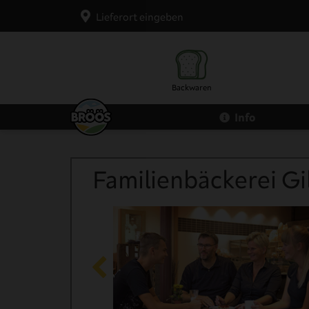
Lieferort eingeben
Backwaren
Info
Brot
Brötchen
Zurück
Familienbäckerei Gi
Backwaren
Eier
Honig
Kaffee