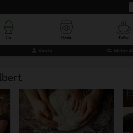
Eier
Honig
Kaffee
Konto
Meine 
Meterbrot
Kuchen 
lbert