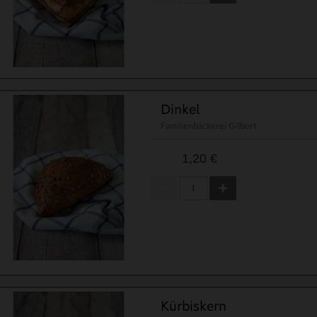
    [kSprache] => 1

    [cKurzbezeichnung] => Familienbäckerei Gilbert

    [dLetzteAktualisierung] => 2026-05-07

    [cPfad] => Familienbaeckerei-Gilbert_1.jpg

    [cType] => 

)

1
Dinkel
Familienbäckerei Gilbert
1,20 €
Kürbiskern