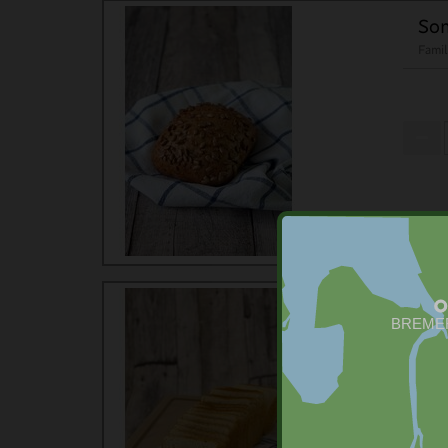
So
Famil
Din
Bäck