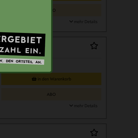
ABO
mehr Details
ERGEBIET
TZAHL
EIN.
W.
DEN
ORTSTEIL
AN.
in den Warenkorb
ABO
mehr Details