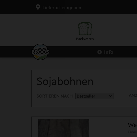
Lieferort eingeben
Backwaren
Info
Brot
Brötchen
Sojabohnen
ANZ
SORTIEREN NACH
Wel
Famil