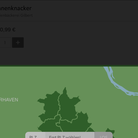
nnenknacker
ienbäckerei Gilbert
0,99 €
kelbuttertoast (geschnitten Paket)
500 g
erei Schwarz
3,49 €
(6,98€/1kg)
LOS