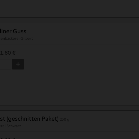
liner Guss
ienbäckerei Gilbert
1,80 €
st (geschnitten Paket)
250 g
erei Schwarz