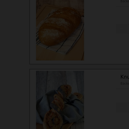
Bäck
Kn
Bäck