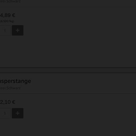
erei Schwarz
4,89 €
(6,52€/1kg)
usperstange
erei Schwarz
2,10 €