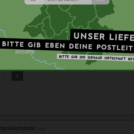
UNSER
LIEF
BITTE
GIB
okocroissant
EBEN
DEINE
POSTLEI
erei Schwarz
BITTE
GIB
DIE
GENAUE
ORTSCHAFT
BZ
2,30 €
termilchsbrot
750 g