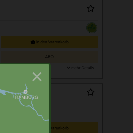
in den Warenkorb
ABO
×
mehr Details
in den Warenkorb