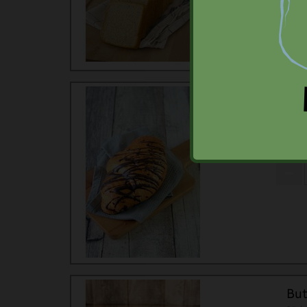
Sch
Bäck
But