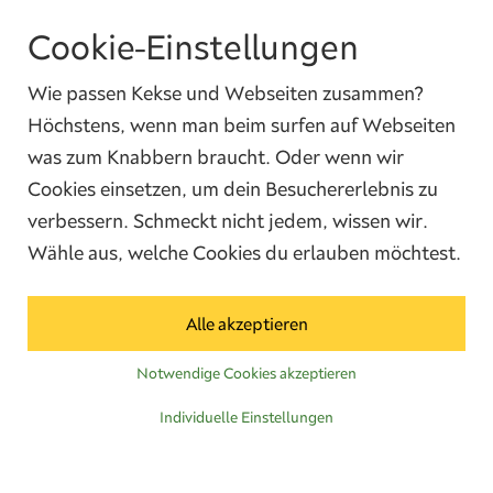
Cookie-Einstellungen
Ja, ich habe die
Datenschutzbedingungen
gelesen und ich bin damit
einverstanden.
Wie passen Kekse und Webseiten zusammen?
Höchstens, wenn man beim surfen auf Webseiten
was zum Knabbern braucht. Oder wenn wir
Cookies einsetzen, um dein Besuchererlebnis zu
verbessern. Schmeckt nicht jedem, wissen wir.
Wähle aus, welche Cookies du erlauben möchtest.
Kontakt
Alle akzeptieren
Telefon:
Whatsapp:
E-Mail:
04285 5550902
04285 5550902
info@broes.de
Notwendige Cookies akzeptieren
Individuelle Einstellungen