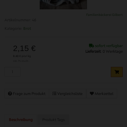
Familienbäckerei Gilbert
Artikelnummer:
46
Kategorie:
Brot
sofort verfügbar
2,15 €
Lieferzeit
:
0 Werktage
8,60 € pro 1 kg
inkl. 7% MwSt. ,
Frage zum Produkt
Vergleichsliste
Merkzettel
Beschreibung
Produkt Tags