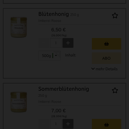
Blütenhonig
250 g
Imkerei Roose
6,50 €
(26,00€/1kg)
Inhalt
500g
- 30 %
ABO
mehr Details
Sommerblütenhonig
250 g
Imkerei Roose
7,00 €
(28,00€/1kg)