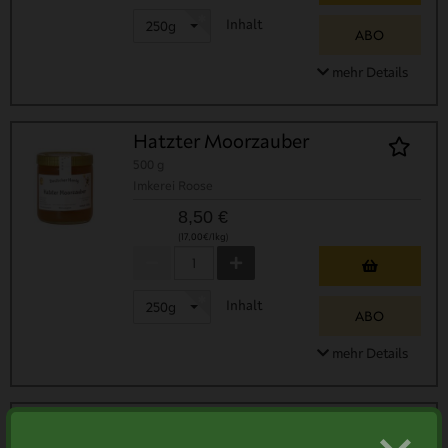
Inhalt
250g
ABO
mehr Details
Hatzter Moorzauber
500 g
Imkerei Roose
8,50 €
(17,00€/1kg)
Inhalt
250g
ABO
mehr Details
Robinienhonig
250 g
Imkerei Roose