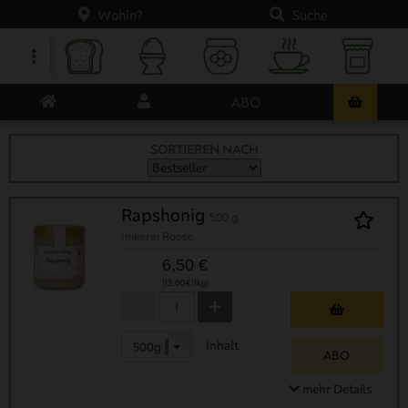
Wohin?
Suche
ABO
SORTIEREN NACH
Rapshonig
500 g
Imkerei Roose
6,50 €
(13,00€/1kg)
Inhalt
500g
- 30 %
ABO
mehr Details