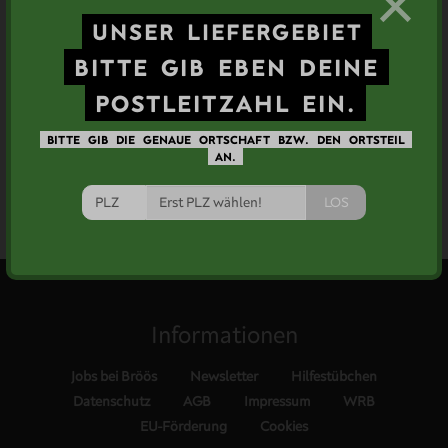
×
UNSER
LIEFERGEBIET
7,00 €
(28,00€/1kg)
BITTE
GIB
EBEN
DEINE
POSTLEITZAHL
EIN.
Inhalt
500g
ABO
BITTE
GIB
DIE
GENAUE
ORTSCHAFT
BZW.
DEN
ORTSTEIL
AN.
mehr Details
LOS
Informationen
Jobs bei Bröös
Newsletter
Hilfestübchen
Datenschutz
AGB
Impressum
WRB
EU-Förderung
Cookies