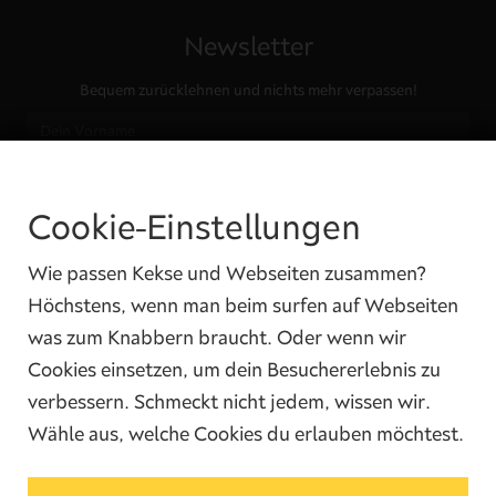
Newsletter
Bequem zurücklehnen und nichts mehr verpassen!
Cookie-Einstellungen
Ja, ich habe die
Datenschutzbedingungen
gelesen und ich bin damit
einverstanden.
Wie passen Kekse und Webseiten zusammen?
Höchstens, wenn man beim surfen auf Webseiten
was zum Knabbern braucht. Oder wenn wir
Cookies einsetzen, um dein Besuchererlebnis zu
verbessern. Schmeckt nicht jedem, wissen wir.
Wähle aus, welche Cookies du erlauben möchtest.
Kontakt