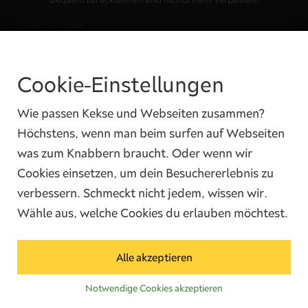
Cookie-Einstellungen
Ja, ich habe die
Datenschutzbedingungen
gelesen und ich bin damit
einverstanden.
Wie passen Kekse und Webseiten zusammen?
Höchstens, wenn man beim surfen auf Webseiten
was zum Knabbern braucht. Oder wenn wir
Cookies einsetzen, um dein Besuchererlebnis zu
verbessern. Schmeckt nicht jedem, wissen wir.
Wähle aus, welche Cookies du erlauben möchtest.
Kontakt
Alle akzeptieren
Telefon:
Whatsapp:
E-Mail:
04285 5550902
04285 5550902
info@broes.de
Notwendige Cookies akzeptieren