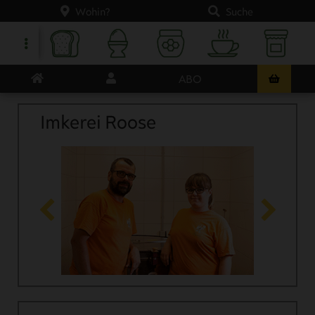
Wohin?
Suche
ABO
Imkerei Roose