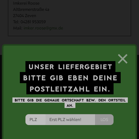
Imkerei Roose
Altbremerstraße 4a
27404 Zeven
Tel: 04281 953059
Mail:
imker.roose@gmx.de
×
UNSER
LIEFERGEBIET
BITTE
GIB
EBEN
DEINE
Informationen
POSTLEITZAHL
EIN.
Jobs bei Bröös
Newsletter
Hilfestübchen
Datenschutz
AGB
Impressum
WRB
BITTE
GIB
DIE
GENAUE
ORTSCHAFT
BZW.
DEN
ORTSTEIL
AN.
EU-Förderung
Cookies
LOS