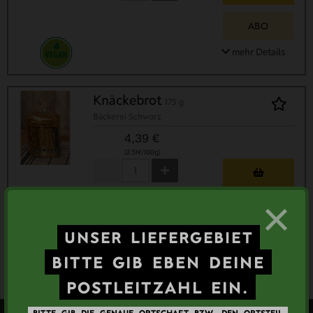
ABO
mehr Details
Knäckebrot
175 g
Bäckerei Schwarz
4,39 €
(2,51€/100g)
×
ABO
UNSER
LIEFERGEBIET
mehr Details
BITTE
GIB
EBEN
DEINE
POSTLEITZAHL
EIN.
BITTE
GIB
DIE
GENAUE
ORTSCHAFT
BZW.
DEN
ORTSTEIL