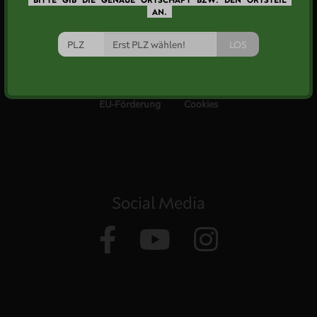
AN.
Informationen
LOS
Jobs bei Bröös
Newsletter
Hilfestübchen
Datenschutz
AGB
Impressum
WRB
EU-Förderung
Cookies
Social Media