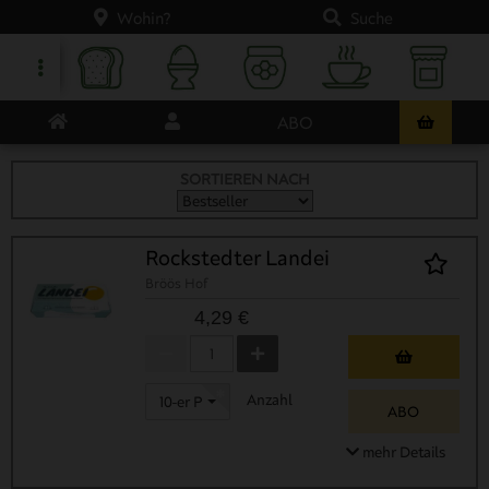
Wohin?
Suche
ABO
SORTIEREN NACH
Rockstedter Landei
Bröös Hof
4,29 €
Anzahl
10-er Packung
ABO
mehr Details