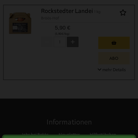
Rockstedter Landei
1 kg
Bröös-Hof
5,90 €
(5,90€/1kg)
ABO
mehr Details
Informationen
Jobs bei Bröös
Newsletter
Hilfestübchen