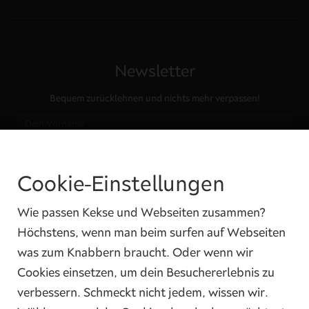
Newsletter
Bequem zurücklehnen und nichts mehr verpassen!
Cookie-Einstellungen
Ja, ich habe die
Datenschutzbedingungen
gelesen und ich bin damit
einverstanden.
Wie passen Kekse und Webseiten zusammen?
Höchstens, wenn man beim surfen auf Webseiten
was zum Knabbern braucht. Oder wenn wir
Cookies einsetzen, um dein Besuchererlebnis zu
verbessern. Schmeckt nicht jedem, wissen wir.