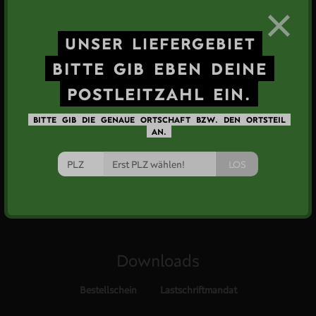
×
Datenschutz
AGB
Impressum
WRB
EU-Förderung
Cookies
UNSER
LIEFERGEBIET
BITTE
GIB
EBEN
DEINE
POSTLEITZAHL
EIN.
BITTE
GIB
DIE
GENAUE
ORTSCHAFT
BZW.
DEN
ORTSTEIL
Social Media
AN.
LOS
Downloads
Bestellschein
Lastschriftmandat