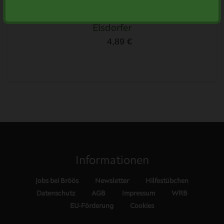
Elsdorfer
4,89 €
Informationen
Jobs bei Bröös
Newsletter
Hilfestübchen
Datenschutz
AGB
Impressum
WRB
EU-Förderung
Cookies