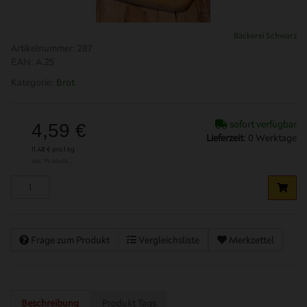
Bäckerei Schwarz
Artikelnummer:
287
EAN:
A.25
Kategorie:
Brot
sofort verfügbar
4,59 €
Lieferzeit
:
0 Werktage
11,48 € pro 1 kg
inkl. 7% MwSt. ,
Frage zum Produkt
Vergleichsliste
Merkzettel
Beschreibung
Produkt Tags