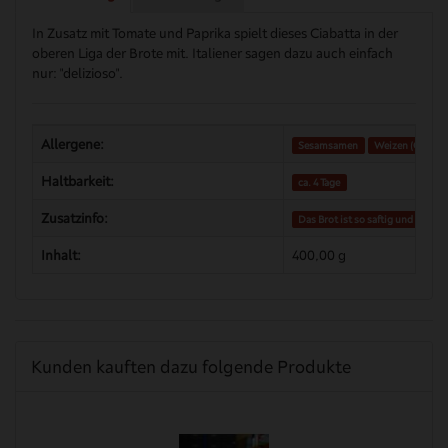
In Zusatz mit Tomate und Paprika spielt dieses Ciabatta in der
oberen Liga der Brote mit. Italiener sagen dazu auch einfach
nur: "delizioso".
Allergene:
Sesamsamen
Weizen (Gluten)
Haltbarkeit:
ca. 4 Tage
Zusatzinfo:
Das Brot ist so saftig und benöti
Inhalt:
400,00 g
Kunden kauften dazu folgende Produkte