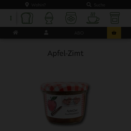
Wohin?
Suche
ABO
Apfel-Zimt