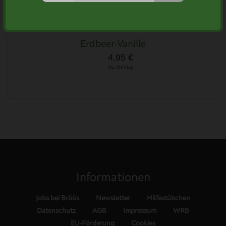
Erdbeer-Vanille
4,95 €
(24,75€/1kg)
Informationen
Jobs bei Bröös
Newsletter
Hilfestübchen
Datenschutz
AGB
Impressum
WRB
EU-Förderung
Cookies