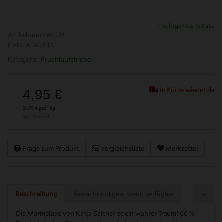
Fruchtgenuss by KaSa
Artikelnummer:
125
EAN:
A.04.2.13
Kategorie:
Fruchtaufstriche
In Kürze wieder da
4,95 €
24,75 € pro 1 kg
inkl. 7% MwSt. ,
Frage zum Produkt
Vergleichsliste
Merkzettel
Beschreibung
Benachrichtigen, wenn verfügbar
Die Marmelade von Katja Saltner ist ein wahrer Traum! 66 %