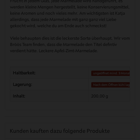
Frucht in jedem Glas, jede Marmelade wird handgerührt, es
werden kleine Mengen hergestellt, keine Konservierungsmittel,
keine Aromen und noch vieles mehr. Am wichtigsten ist Katja
allerdings, dass jede Marmelade mit ganz ganz viel Liebe
gekocht wird, welche du am Ende auch schmeckst!
Viele behaupten dies ist die leckerste Sorte überhaupt. Wir vom
Bröös Team finden, dass die Marmelade den Titel defintiv
verdient hätte. Leckere Apfel-Zimt-Marmelade.
Haltbarkeit:
ungeöffnet mind. 3 Monate
Lagerung:
Nach dem Öffnen kühl lagern
Inhalt:
200,00 g
Kunden kauften dazu folgende Produkte