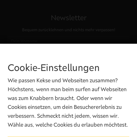
Newsletter
Bequem zurücklehnen und nichts mehr verpassen!
Cookie-Einstellungen
Ja, ich habe die
Datenschutzbedingungen
gelesen und ich bin damit
einverstanden.
Wie passen Kekse und Webseiten zusammen?
Höchstens, wenn man beim surfen auf Webseiten
was zum Knabbern braucht. Oder wenn wir
Cookies einsetzen, um dein Besuchererlebnis zu
verbessern. Schmeckt nicht jedem, wissen wir.
Wähle aus, welche Cookies du erlauben möchtest.